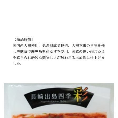
賞味期限 製造日から28日
原料原産地 国内産
保存方法 要冷蔵10℃以下
開封後は、賞味期限に関わらず、お早目にお召し上がり
ください
【商品特徴】
国内産大根使用、低温熟成で製造、大根本来の旨味を残
し液糖漬で鹿児島県産ゆすを使用、食感の良い歯ごたえ
を感じられ絶妙な美味しさが味わえるお漬物に仕上げま
した。