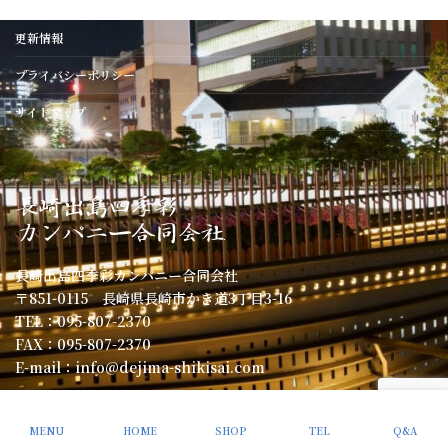
更新情報
プライバシーポリシー
サイトマップ
長崎出島四季彩カンパニー合同会社
〒851-0115 長崎県長崎市かき道3丁目3-16
TEL：095-807-2370
FAX：095-807-2370
E-mail：info@dejima-shikisai.com
Copyright © 長崎出島四季彩カンパニー合同会社. All Rights Reserved.
MENU
HOME
SHOP
TEL
Q&A