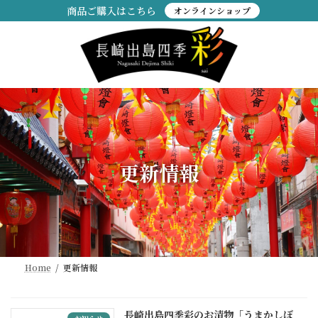
コ
ナ
商品ご購入はこちら
オンラインショップ
ン
ビ
テ
ゲ
ン
ー
ツ
シ
へ
ョ
ス
ン
キ
に
ッ
移
プ
動
更新情報
Home
更新情報
長崎出島四季彩のお漬物「うまかしぼ